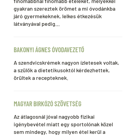
finomabbnál finomabb ételeket, melyekkel
gyakran szereztek örömet a mi óvodánkba
járó gyermekeknek, lelkes étkezésük
látványával pedig...
BAKONYI ÁGNES ÓVODAVEZETŐ
A szendvicskrémek nagyon ízletesek voltak,
a szülők a dietetikusoktól kérdezhettek,
örültek a recepteknek.
MAGYAR BIRKÓZÓ SZÖVETSÉG
Az átlagosnál jóval nagyobb fizikai
igénybevétel miatt egy sportolónak közel
sem mindegy, hogy milyen étel kerül a