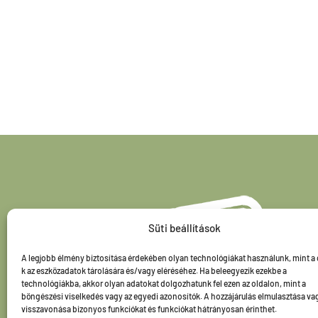
Süti beállítások
A legjobb élmény biztosítása érdekében olyan technológiákat használunk, mint a
k az eszközadatok tárolására és/vagy eléréséhez. Ha beleegyezik ezekbe a
technológiákba, akkor olyan adatokat dolgozhatunk fel ezen az oldalon, mint a
böngészési viselkedés vagy az egyedi azonosítók. A hozzájárulás elmulasztása va
visszavonása bizonyos funkciókat és funkciókat hátrányosan érinthet.