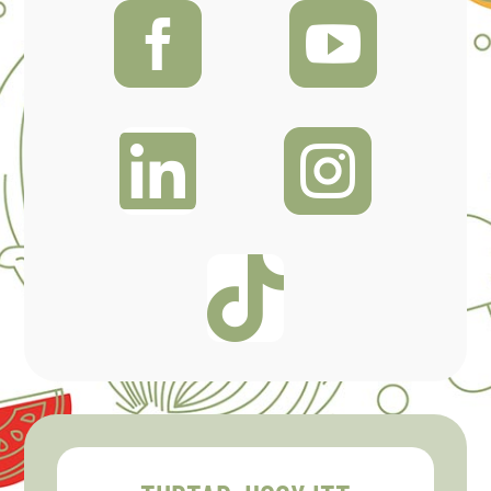




