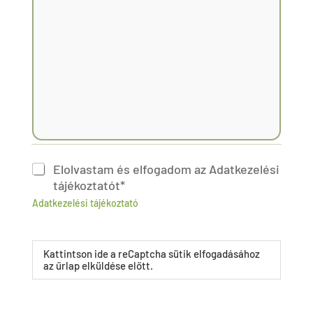
C
Elolvastam és elfogadom az Adatkezelési
h
tájékoztatót*
e
Adatkezelési tájékoztató
c
k
b
r
o
e
Kattintson ide a reCaptcha sütik elfogadásához
x
C
az űrlap elküldése előtt.
e
a
s
p
*
t