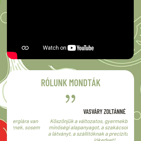
RÓLUNK MONDTÁK
{
VASVÁRY ZOLTÁNNÉ
van
Köszönjük a változatos, gyermekbarát étlapot, a
sem
minőségi alapanyagot, a szakácsoknak az ízeket,
a látványt, a szállítóknak a precizitást, a humort, a
jókedvet!