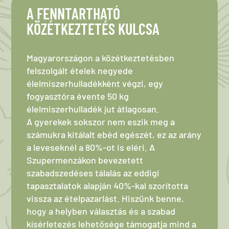
A FENNTARTHATÓ
KÖZÉTKEZTETÉS KULCSA
Magyarországon a közétkeztetésben
felszolgált ételek negyede
élelmiszerhulladékként végzi, egy
fogyasztóra évente 50 kg
élelmiszerhulladék jut átlagosan.
A gyerekek sokszor nem eszik meg a
számukra kitálalt ebéd egészét, ez az arány
a leveseknél a 80%-ot is eléri. A
Szupermenzákon bevezetett
szabadszedéses tálalás az eddigi
tapasztalatok alapján 40%-kal szorította
vissza az ételpazarlást. Hiszünk benne,
hogy a helyben választás és a szabad
kísérletezés lehetősége támogatja mind a