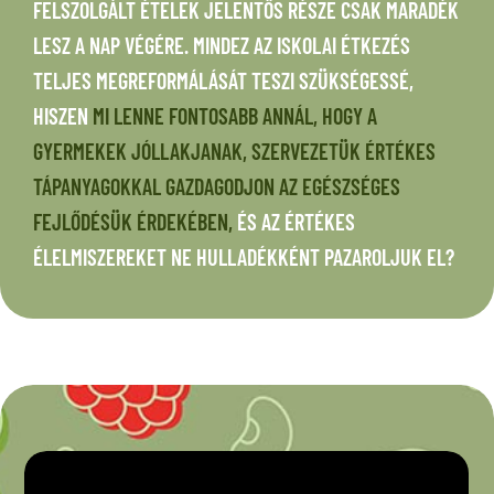
FELSZOLGÁLT ÉTELEK JELENTŐS RÉSZE CSAK MARADÉK
LESZ A NAP VÉGÉRE. MINDEZ AZ ISKOLAI ÉTKEZÉS
TELJES MEGREFORMÁLÁSÁT TESZI SZÜKSÉGESSÉ,
HISZEN
MI LENNE FONTOSABB ANNÁL, HOGY A
GYERMEKEK JÓLLAKJANAK, SZERVEZETÜK ÉRTÉKES
TÁPANYAGOKKAL GAZDAGODJON AZ EGÉSZSÉGES
FEJLŐDÉSÜK ÉRDEKÉBEN,
ÉS AZ ÉRTÉKES
ÉLELMISZEREKET NE HULLADÉKKÉNT PAZAROLJUK EL?