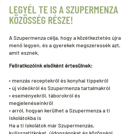
LEGYÉL TE IS A SZUPERMENZA
KÖZÖSSÉG RÉSZE!
A Szupermenza célja, hogy a közétkeztetés újra
menő legyen, és a gyerekek megszeressék azt,
amit esznek.
Feliratkozóink elsőként értesülnek:
• menzás receptekről és konyhai tippekről
• új videókról és Szupermenza tartalmakról
• eseményekről, táborokról és
megjelenéseinkről
• arról, hogyan kerülhet a Szupermenza a ti
iskolátokba is
Ha a ti iskolátok már Szupermenzás,
kulisszatitkokat, újdonságokat és közösségi