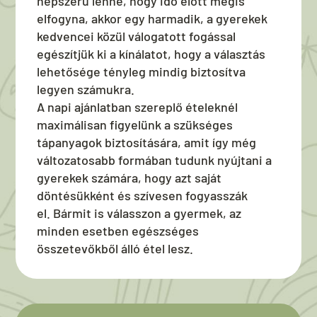
népszerű lenne, hogy idő előtt mégis
elfogyna, akkor egy harmadik, a gyerekek
kedvencei közül válogatott fogással
egészítjük ki a kínálatot, hogy a választás
lehetősége tényleg mindig biztosítva
legyen számukra.
A napi ajánlatban szereplő ételeknél
maximálisan figyelünk a szükséges
tápanyagok biztosítására, amit így még
változatosabb formában tudunk nyújtani a
gyerekek számára, hogy azt saját
döntésükként és szívesen fogyasszák
el. Bármit is válasszon a gyermek, az
minden esetben egészséges
összetevőkből álló étel lesz.