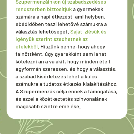
Szupermenzáinkon új szabadszedéses
rendszerben biztosítjuk
a gyermekek
számára a napi étkezést, ami helyben,
ebédidőben teszi lehetővé számukra a
választás lehetőségét.
Saját ízlésük és
igényük szerint szedhetnek az
ételekből.
Hiszünk benne, hogy ahogy
felnőttként, úgy gyerekként sem lehet
kötelezni arra valakit, hogy minden ételt
egyformán szeressen, és hogy a választás,
a szabad kísérletezés lehet a kulcs
számukra a tudatos étkezés kialakításához.
A Szupermenzák célja ennek a támogatása,
és ezzel a közétkeztetés színvonalának
magasabb szintre emelése.