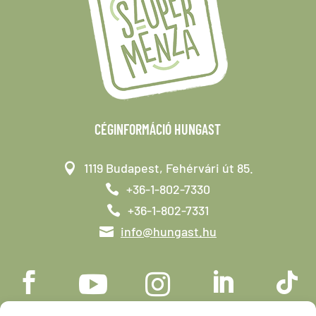
CÉGINFORMÁCIÓ HUNGAST
1119 Budapest, Fehérvári út 85.
+36-1-802-7330
+36-1-802-7331
info@hungast.hu




