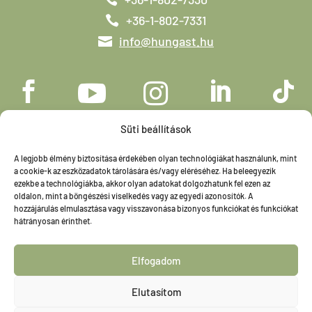
+36-1-802-7331
info@hungast.hu





Süti beállítások
A legjobb élmény biztosítása érdekében olyan technológiákat használunk, mint
a cookie-k az eszközadatok tárolására és/vagy eléréséhez. Ha beleegyezik
ezekbe a technológiákba, akkor olyan adatokat dolgozhatunk fel ezen az
oldalon, mint a böngészési viselkedés vagy az egyedi azonosítók. A
hozzájárulás elmulasztása vagy visszavonása bizonyos funkciókat és funkciókat
hátrányosan érinthet.
Elfogadom
Elutasítom