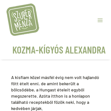
KOZMA-KÍGYÓS ALEXANDRA
A kisfiam közel másfél évig nem volt hajlandó
főtt ételt enni, de amint bekerült a
bölcsődébe, a Hungast ételeit egyből
megszerette. Azóta itthon is a honlapon
található receptekből főzök neki, hogy a
kedvében járjak.